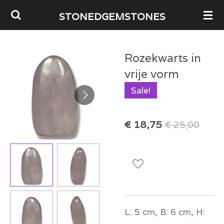
Ga
STONEDGEMSTONES
direct
naar
Rozekwarts in
de
vrije vorm
hoofdinhoud
Sale!
€ 18,75
€ 25,00
L: 5 cm, B: 6 cm, H: