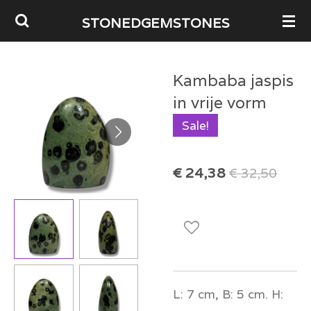
Ga
STONEDGEMSTONES
direct
naar
Kambaba jaspis
de
in vrije vorm
hoofdinhoud
Sale!
€ 24,38
€ 32,50
L: 7 cm, B: 5 cm. H: