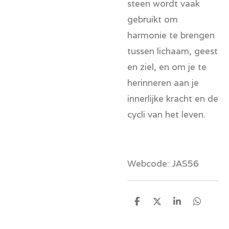
steen wordt vaak
gebruikt om
harmonie te brengen
tussen lichaam, geest
en ziel, en om je te
herinneren aan je
innerlijke kracht en de
cycli van het leven.
Webcode: JAS56
D
D
S
D
e
e
h
e
l
e
a
l