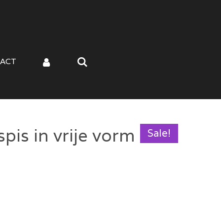
ACT
pis in vrije vorm
Sale!