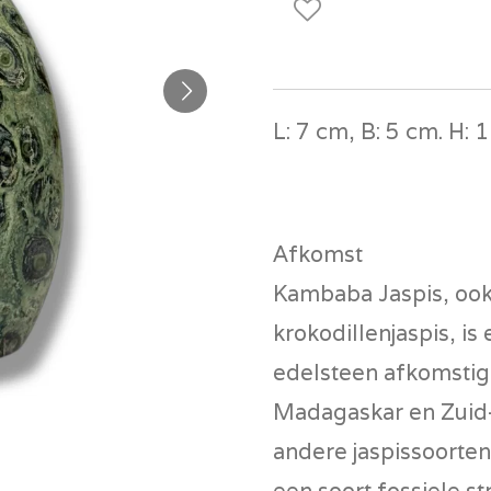
L: 7 cm, B: 5 cm. H: 
Afkomst
Kambaba Jaspis, ook
krokodillenjaspis, i
edelsteen afkomstig
Madagaskar en Zuid-A
andere jaspissoorten
een soort fossiele s