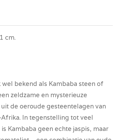
11 cm.
 wel bekend als Kambaba steen of
s een zeldzame en mysterieuze
 uit de oeroude gesteentelagen van
frika. In tegenstelling tot veel
 is Kambaba geen echte jaspis, maar
tromatoliet – een combinatie van oude