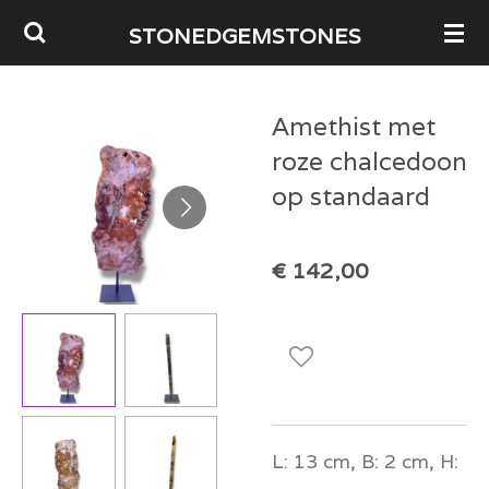
Ga
STONEDGEMSTONES
direct
naar
Amethist met
de
roze chalcedoon
hoofdinhoud
op standaard
€ 142,00
L: 13 cm, B: 2 cm, H: