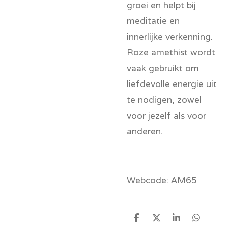
groei en helpt bij
meditatie en
innerlijke verkenning.
Roze amethist wordt
vaak gebruikt om
liefdevolle energie uit
te nodigen, zowel
voor jezelf als voor
anderen.
Webcode: AM65
D
D
S
D