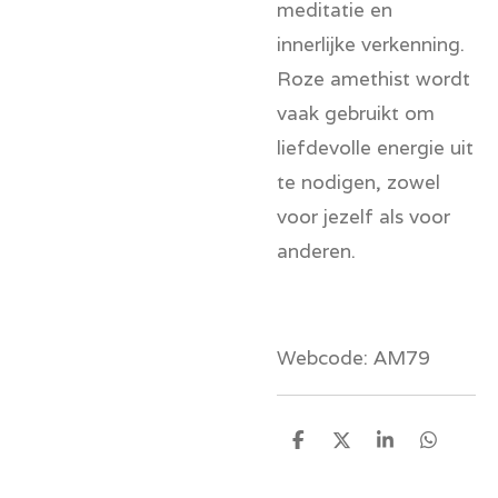
meditatie en
innerlijke verkenning.
Roze amethist wordt
vaak gebruikt om
liefdevolle energie uit
te nodigen, zowel
voor jezelf als voor
anderen.
Webcode: AM79
D
D
S
D
e
e
h
e
l
e
a
l