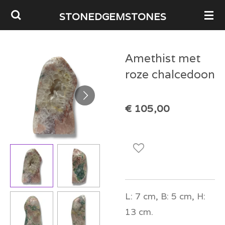
Ga
STONEDGEMSTONES
direct
naar
Amethist met
de
roze chalcedoon
hoofdinhoud
€ 105,00
L: 7 cm, B: 5 cm, H:
13 cm.