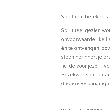
Spirituele betekenis
Spiritueel gezien w
onvoorwaardelijke li
én te ontvangen, zow
steen herinnert je er
liefde voor jezelf, v
Rozekwarts ondersteu
diepere verbinding m