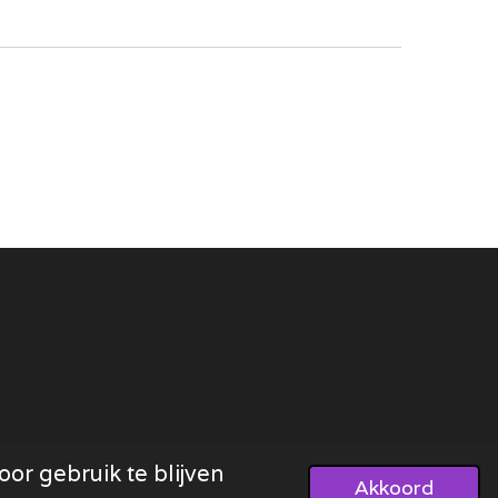
or gebruik te blijven
Akkoord