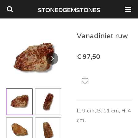
Ga
STONEDGEMSTONES
direct
naar
Vanadiniet ruw
de
hoofdinhoud
€ 97,50
L: 9 cm, B: 11 cm, H: 4
cm.