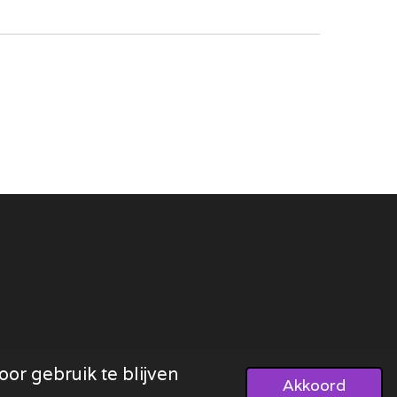
or gebruik te blijven
Akkoord