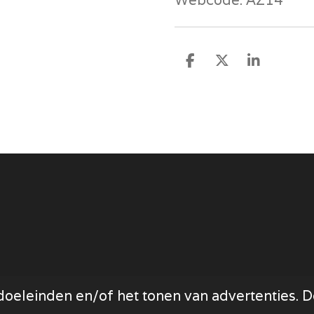
D
D
S
e
e
h
l
e
a
e
l
r
n
e
oeleinden en/of het tonen van advertenties. Do