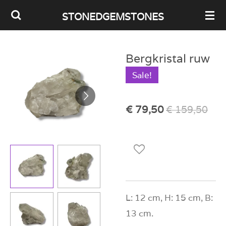
Ga
STONEDGEMSTONES
direct
naar
Bergkristal ruw
de
Sale!
hoofdinhoud
€ 79,50
€ 159,50
L: 12 cm, H: 15 cm, B:
13 cm.