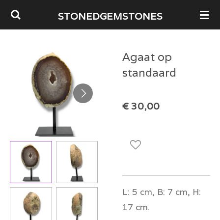
Ga
STONEDGEMSTONES
direct
naar
Agaat op
de
standaard
hoofdinhoud
€ 30,00
L: 5 cm, B: 7 cm, H:
17 cm.