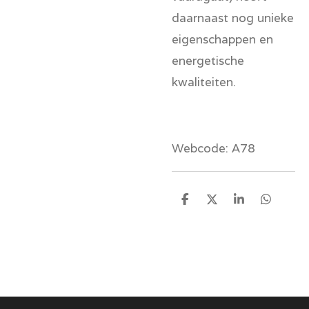
daarnaast nog unieke
eigenschappen en
energetische
kwaliteiten.
Webcode: A78
D
D
S
D
e
e
h
e
l
e
a
l
e
l
r
e
n
e
n