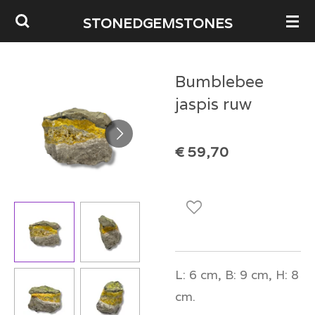
Ga
STONEDGEMSTONES
direct
naar
Bumblebee
de
jaspis ruw
hoofdinhoud
€ 59,70
L: 6 cm, B: 9 cm, H: 8
cm.