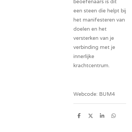
beoefenaars is dit
een steen die helpt bij
het manifesteren van
doelen en het
versterken van je
verbinding met je
innerlijke
krachtcentrum.
Webcode: BUM4
D
D
S
D
e
e
h
e
l
e
a
l