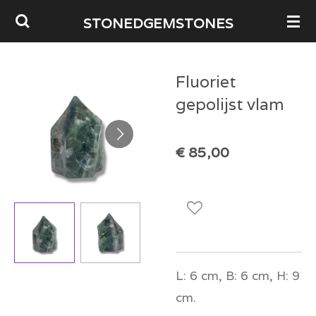
Ga
STONEDGEMSTONES
direct
naar
Fluoriet
de
gepolijst vlam
hoofdinhoud
€ 85,00
L: 6 cm, B: 6 cm, H: 9
cm.