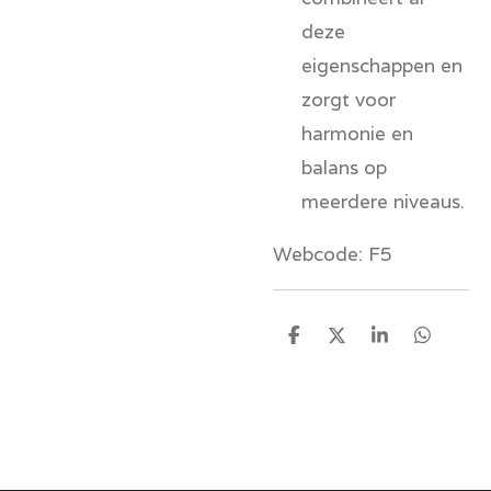
deze
eigenschappen en
zorgt voor
harmonie en
balans op
meerdere niveaus.
Webcode: F5
D
D
S
D
e
e
h
e
l
e
a
l
e
l
r
e
n
e
n