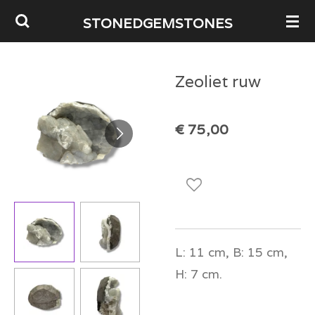
Ga
STONEDGEMSTONES
direct
naar
Zeoliet ruw
de
hoofdinhoud
€ 75,00
L: 11 cm, B: 15 cm,
H: 7 cm.