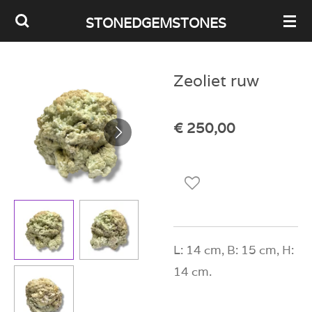
Ga
STONEDGEMSTONES
direct
naar
Zeoliet ruw
de
hoofdinhoud
€ 250,00
L: 14 cm, B: 15 cm, H:
14 cm.