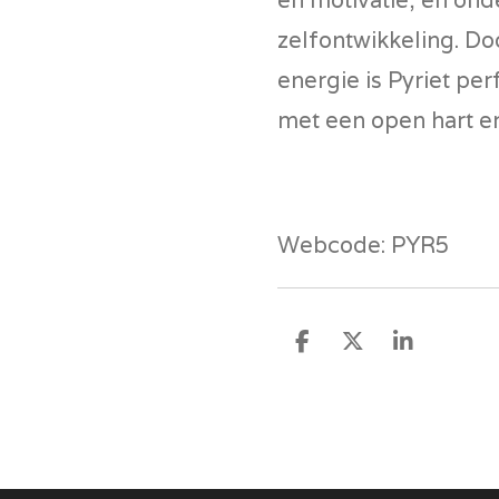
zelfontwikkeling. Do
energie is Pyriet per
met een open hart en
Webcode: PYR5
D
D
S
e
e
h
l
e
a
e
l
r
n
e