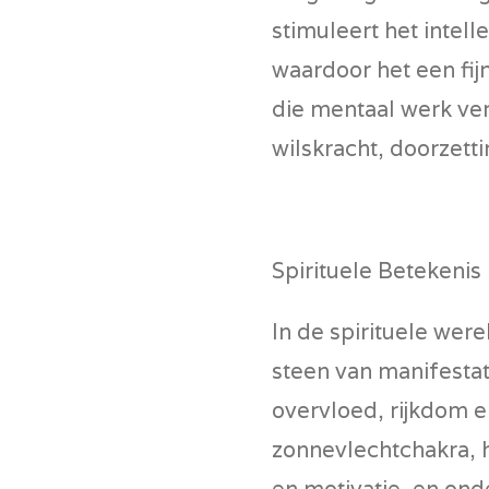
stimuleert het intel
waardoor het een fij
die mentaal werk ver
wilskracht, doorzet
Spirituele Betekenis
In de spirituele were
steen van manifestati
overvloed, rijkdom en
zonnevlechtchakra, h
en motivatie, en onde